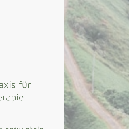
xis für
erapie